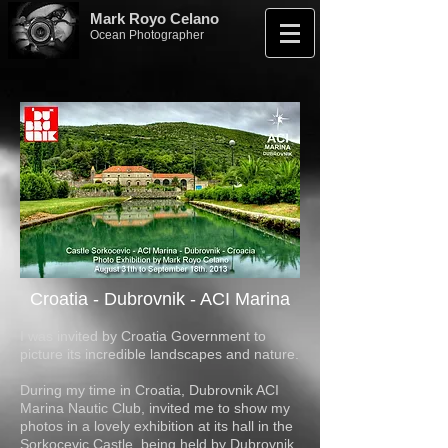
Mark Royo Celano
Ocean Photographer
Croatia - Dubrovnik - ACI Marina
I was invited by Croatia Government to
picture its incredible landscapes and nature.
During my time in Croatia, Dubrovnik ACI
Marina Nautic Club, invited me to show my
photos in a lovely exhibition at its hall in the
Sorkocevic Castle, being held by Dubrovnik